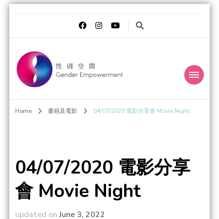
Gender
Transgender Eye for the Gender World
Home
書籍及電影
04/07/2020 電影分享會 Movie Night
Empowerment 性別
空間
04/07/2020 電影分享
會 Movie Night
updated on
June 3, 2022