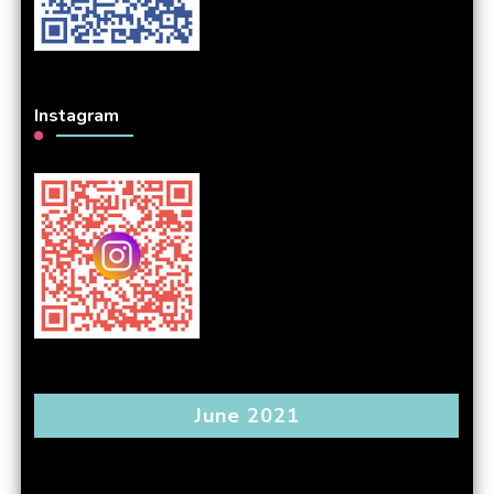
Instagram
June 2021
S
M
T
W
T
F
S