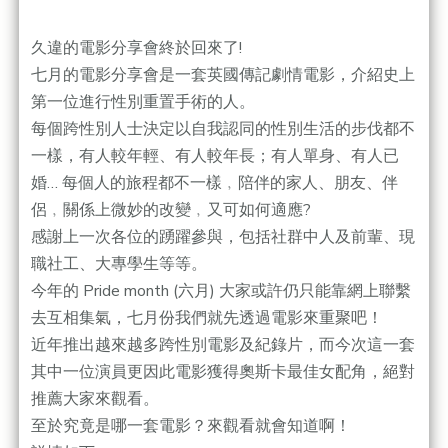
久違的電影分享會終於回來了!
七月的電影分享會是一套英國傳記劇情電影，介紹史上
第一位進行性別重置手術的人。
每個跨性別人士決定以自我認同的性別生活的步伐都不
一樣，有人較年輕、有人較年長；有人單身、有人已
婚… 每個人的旅程都不一樣﹐陪伴的家人、朋友、伴
侶﹐關係上微妙的改變﹐又可如何適應?
感謝上一次各位的踴躍參與，包括社群中人及前輩、現
職社工、大專學生等等。
今年的 Pride month (六月) 大家或許仍只能靠網上聯繫
去互相集氣，七月份我們就先透過電影來重聚吧！
近年推出越來越多跨性別電影及紀錄片，而今次這一套
其中一位演員更因此電影獲得奧斯卡最佳女配角，絕對
推薦大家來觀看。
至於究竟是哪一套電影？來觀看就會知道啊！