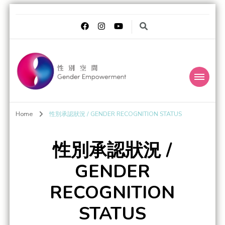
Gender
Transgender Eye for the Gender World
Home
性別承認狀況 / GENDER RECOGNITION STATUS
Empowerment 性別
空間
性別承認狀況 /
GENDER
RECOGNITION
STATUS