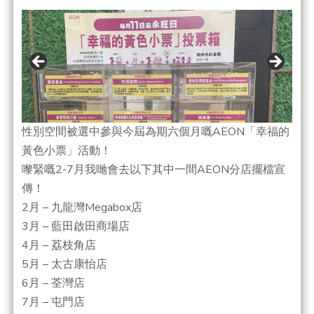
性別空間被選中參與今屆為期六個月嘅AEON「幸福的
黃色小票」活動！
嚟緊嘅2-7月我哋會去以下其中一間AEON分店擺檔宣
傳！
2月 – 九龍灣Megabox店
3月 – 藍田啟田商場店
4月 – 荔枝角店
5月 – 太古康怡店
6月 – 荃灣店
7月 – 屯門店