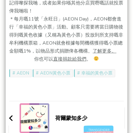
記得嚟探我哋，或者如果你喺其他分店買嘢嘅話就投票
俾我哋啦！
＊每月嘅11號「永旺日」(AEON Day)，AEON都會進
行「幸福的黃色小票」活動。
顧客只需要將當日購物後
得到嘅黃色收據（又稱為黃色小票）
投放到所支持嘅非
牟利機構票箱，
AEON就會根據每間機構獲得嘅小票總
金額嘅1%，
以物品形式捐贈俾各機構。
了解更多。
你也可以
直接捐款給我們
。
AEON
AEON黃色小票
幸福的黃色小票
Post
Navigation
荷爾蒙知多少