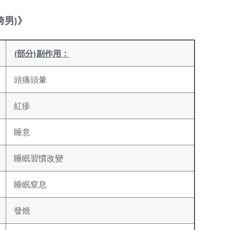
男)》
(部分)副作用：
頭痛頭暈
紅疹
睡意
睡眠習慣改變
睡眠窒息
發燒