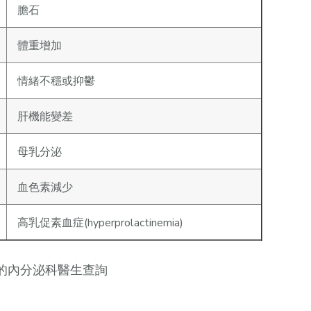
膽石
體重增加
情緒不穩或抑鬱
肝機能變差
母乳分泌
血色素減少
高乳促素血症(hyperprolactinemia)
的內分泌科醫生查詢