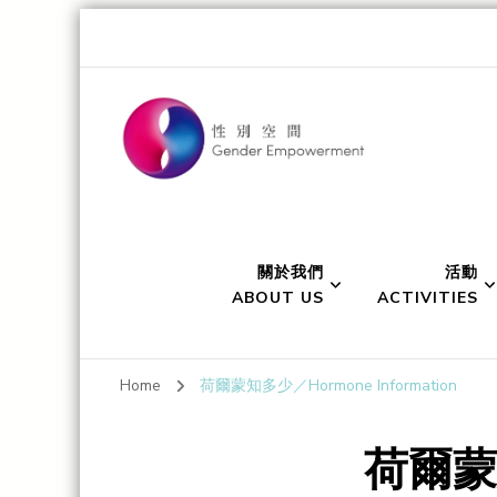
Gender Empo
Transgender Eye for the Gender World
關於我們
活動
ABOUT US
ACTIVITIES
Home
荷爾蒙知多少／Hormone Information
荷爾蒙知