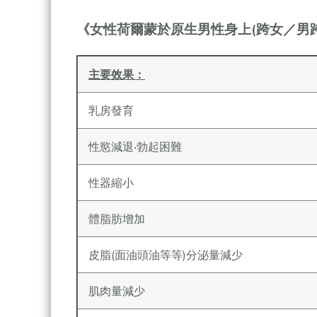
《女性荷爾蒙於原生男性身上(跨女／男跨
主要效果：
乳房發育
性慾減退‧勃起困難
性器縮小
體脂肪增加
皮脂(面油頭油等等)分泌量減少
肌肉量減少