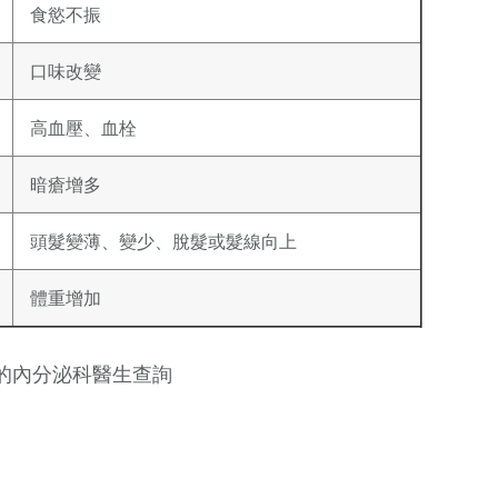
食慾不振
口味改變
高血壓、血栓
暗瘡增多
頭髮變薄、變少、脫髮或髮線向上
體重增加
的內分泌科醫生查詢