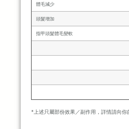
體毛減少
頭髮增加
指甲頭髮體毛變軟
*上述只屬部份效果／副作用，詳情請向你