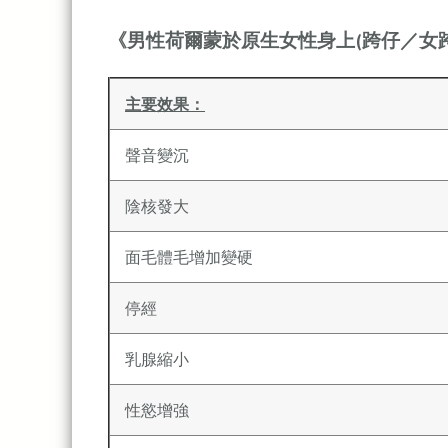
《男性荷爾蒙於原生女性身上(跨仔／女跨
主要效果：
聲音變沉
陰核發大
面毛體毛增加變硬
停經
乳腺縮小
性慾增強