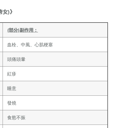
女)》
(部分)副作用：
血栓、中風、心肌梗塞
頭痛頭暈
紅疹
睡意
發燒
食慾不振