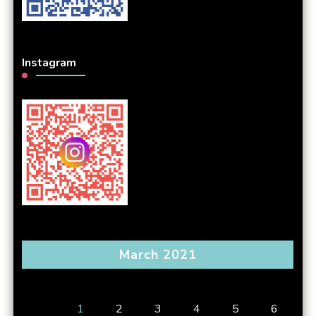
Instagram
March 2021
S
M
T
W
T
F
S
1
2
3
4
5
6