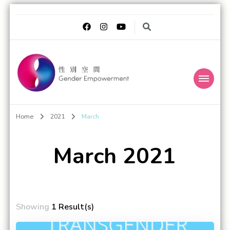
Gender
Transgender Eye for the Gender World
Home
2021
March
Empowerment 性別
空間
March 2021
Showing
1 Result(s)