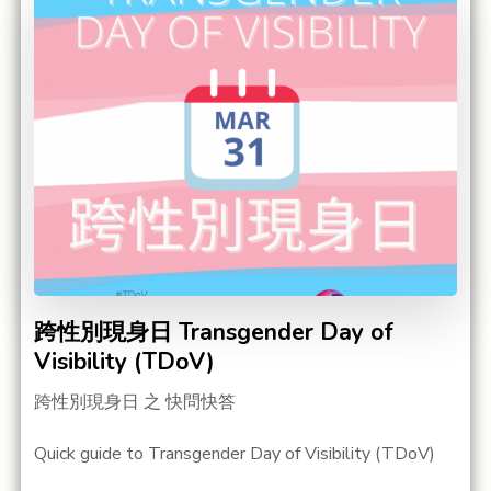
跨性別現身日 Transgender Day of
Visibility (TDoV)
跨性別現身日 之 快問快答
Quick guide to Transgender Day of Visibility (TDoV)