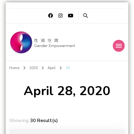
Gender
Transgender Eye for the Gender World
Home
2020
April
28
Empowerment 性別
空間
April 28, 2020
Showing
30 Result(s)