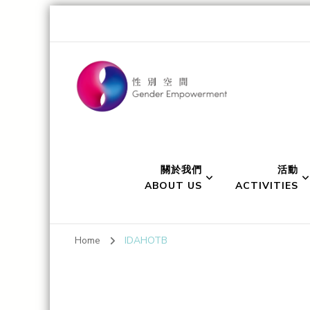
Gender Empo
Transgender Eye for the Gender World
關於我們
活動
ABOUT US
ACTIVITIES
Home
IDAHOTB