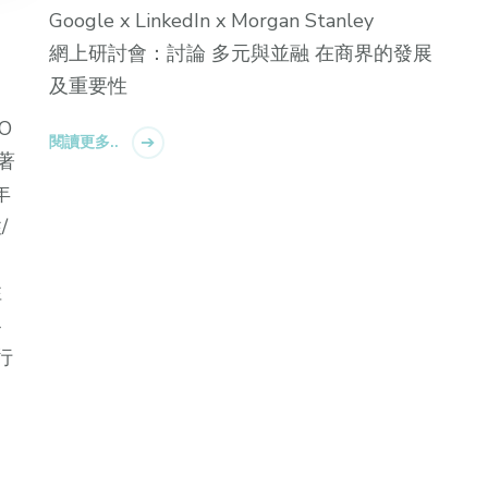
Google x LinkedIn x Morgan Stanley
d
網上研討會：討論 多元與並融 在商界的發展
及重要性
O
閱讀更多..
 著
年
/
性
界
⾏