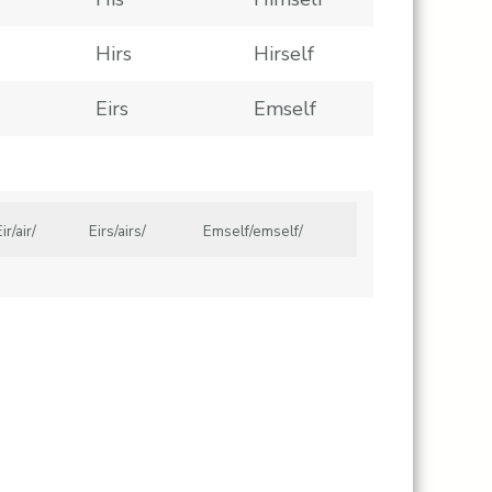
Hirs
Hirself
Eirs
Emself
ir/air/
Eirs/airs/
Emself/emself/