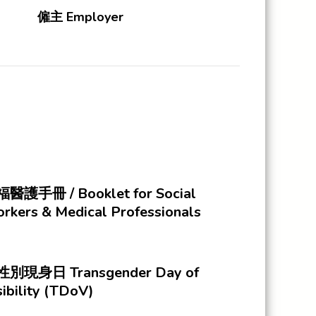
僱主 Employer
醫護手冊 / Booklet for Social
rkers & Medical Professionals
別現身日 Transgender Day of
sibility (TDoV)