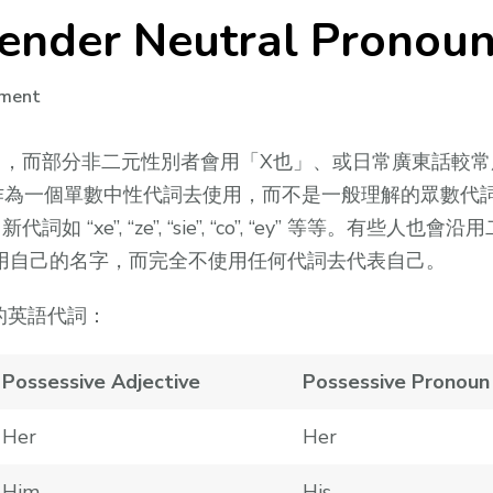
er Neutral Pronou
on
mment
非
二
」，而部分非二元性別者會用「X也」、或日常廣東話較常
元
hem” 作為一個單數中性代詞去使用，而不是一般理解的眾
性
”, “ze”, “sie”, “co”, “ey” 等等。有些人也會沿
別
有人會只用自己的名字，而完全不使用任何代詞去代表自己。
代
詞
的英語代詞：
Gender
Neutral
Possessive Adjective
Possessive Pronoun
Pronoun
Her
Her
Him
His