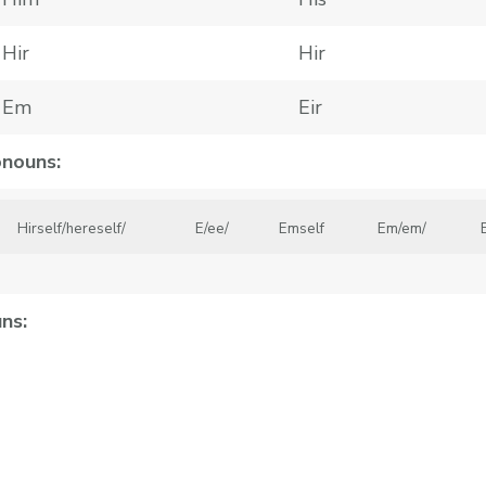
Hir
Hir
Em
Eir
onouns:
Hirself/hereself/
E/ee/
Emself
Em/em/
E
ns: