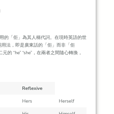
n
用的「佢」為其人稱代詞。在現時英語的世
數代詞用法，即是廣東話的「佢」而非「佢
用二元的 “he” “she”，在兩者之間隨心轉換，
Reflexive
Hers
Herself
His
Himself