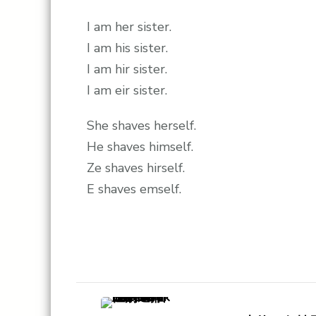
I am her sister.
I am his sister.
I am hir sister.
I am eir sister.
She shaves herself.
He shaves himself.
Ze shaves hirself.
E shaves emself.
Post