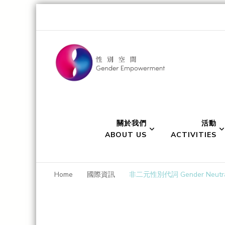
Gender Empo
Transgender Eye for the Gender World
關於我們
活動
ABOUT US
ACTIVITIES
Home
國際資訊
非二元性別代詞 Gender Neutral