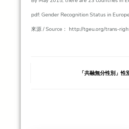
By May 2015, there are 23 countries in Eu
pdf: Gender Recognition Status in Euro
來源 / Source： http://tgeu.org/trans-ri
Post
Navigation
「共融無分性別」性