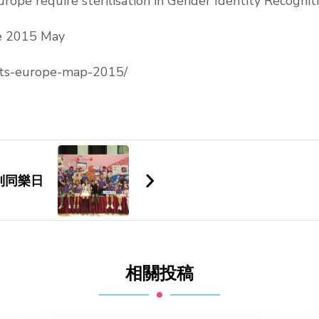
rope require sterilisation in Gender Identity Recogniti
pe 2015 May
ghts-europe-map-2015/
別同樂日
相關投稿