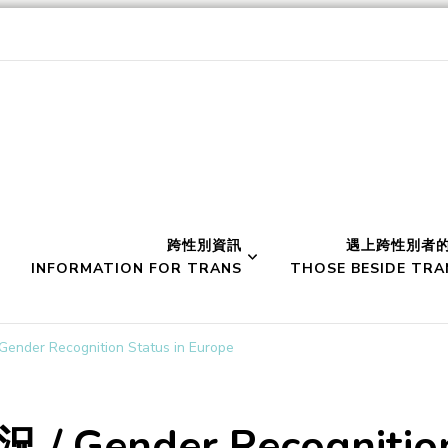
werment 性別空間
跨性別資訊
遇上跨性別者
INFORMATION FOR TRANS
THOSE BESIDE TRA
r Recognition Status in Europe
ender Recognition 